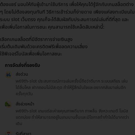
ต้องแชร์ มอบให้กับผู้เข้ามาใช้บริการ เพื่อให้คุณได้รู้จักกับเกมสล็อตต่าง
ๆ โดยไม่ต้องลงทุนทันที วิธีการเข้าร่วมก็ง่ายดาย เพียงแค่ลงทะเบียนใน
ระบบ slot เว็บตรง คุณก็จะได้สัมผัสกับประสบการณ์เล่นที่ดีที่สุด และ
เพื่อเพิ่มโอกาสในการชนะ คุณสามารถใช้เคล็ดลับเหล่านี้:
เลือกเกมสล็อตที่มีอัตราการจ่ายเงินสูง
เริ่มต้นเดิมพันด้วยเครดิตฟรีเพื่อลดความเสี่ยง
ใช้ฟีเจอร์โบนัสเพื่อเพิ่มโอกาสชนะ
การจัดส่งที่รองรับ
ส่งด่วน
w69th-slot ประสบการณ์การเล่นครั้งนี้ถือว่าดีมาก ระบบเสถียร เล่น
ได้ลื่นไหล ฝากถอนไม่มีสะดุด ทำให้รู้สึกมั่นใจและอยากกลับมาเล่นอีก
ครั้งทุกวัน
สั่งล่วงหน้า
w69th-slot เกมแต่ละค่ายคุณภาพดีมาก ภาพลื่น จังหวะเกมดี โบนัส
แตกบ่อย ทำให้สามารถอยู่ในเกมนานขึ้นและมีโอกาสทำกำไรได้มากกว่า
เดิม
รับที่สาขา