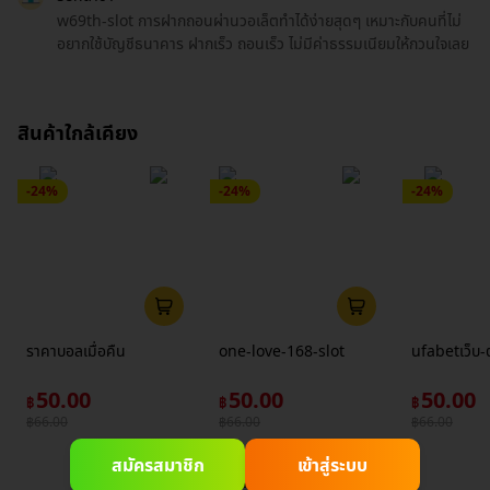
w69th-slot การฝากถอนผ่านวอเล็ตทำได้ง่ายสุดๆ เหมาะกับคนที่ไม่
อยากใช้บัญชีธนาคาร ฝากเร็ว ถอนเร็ว ไม่มีค่าธรรมเนียมให้กวนใจเลย
สินค้าใกล้เคียง
-24%
-24%
-24%
ราคาบอลเมื่อคืน
one-love-168-slot
ufabetเว็บ
50.00
50.00
50.00
฿
฿
฿
฿66.00
฿66.00
฿66.00
สมัครสมาชิก
เข้าสู่ระบบ